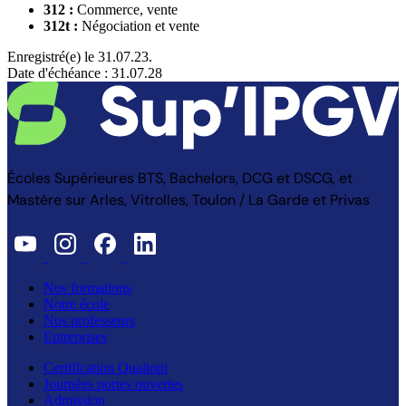
312 :
Commerce, vente
312t :
Négociation et vente
Enregistré(e) le 31.07.23.
Date d'échéance : 31.07.28
Écoles Supérieures BTS, Bachelors, DCG et DSCG, et
Mastère sur Arles, Vitrolles, Toulon / La Garde et Privas
Nos formations
Notre école
Nos professeurs
Entreprises
Certification Qualiopi
Journées portes ouvertes
Admission