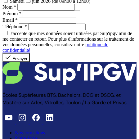
Samedi 13 juin 2026 (de 09h00 à 12h00)
Nom
*
Prénom
*
Email
*
Téléphone
*
J'accepte que mes données soient utilisées par Sup'ipgv afin de
me contacter en retour. Pour plus d'informations sur le traitement de
vos données personnelles, consultez notre
politique de
confidentialité
Envoyer
Écoles Supérieures BTS, Bachelors, DCG et DSCG, et
Mastère sur Arles, Vitrolles, Toulon / La Garde et Privas
Nos formations
Notre école