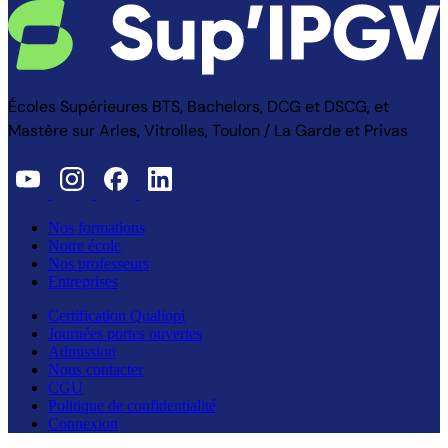
Écoles Supérieures BTS, Bachelors, DCG et DSCG, et
Mastère sur Arles, Vitrolles, Toulon / La Garde et Privas
Nos formations
Notre école
Nos professeurs
Entreprises
Certification Qualiopi
Journées portes ouvertes
Admission
Nous contacter
CGU
Politique de confidentialité
Connexion