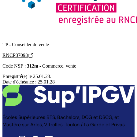
TP - Conseiller de vente
RNCP37098
Code NSF :
312m -
Commerce, vente
Enregistré(e) le 25.01.23.
Date d'échéance : 25.01.28
Écoles Supérieures BTS, Bachelors, DCG et DSCG, et
Mastère sur Arles, Vitrolles, Toulon / La Garde et Privas