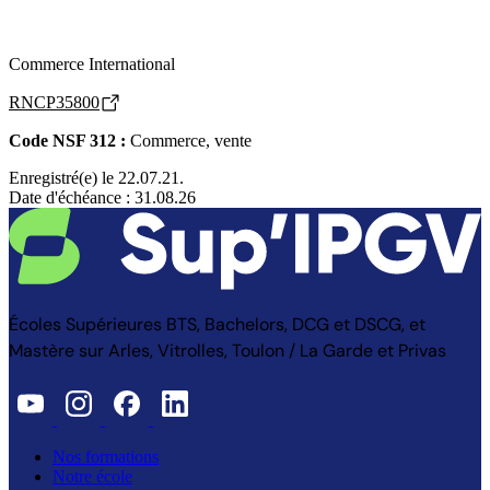
Commerce International
RNCP35800
Code NSF 312 :
Commerce, vente
Enregistré(e) le 22.07.21.
Date d'échéance : 31.08.26
Écoles Supérieures BTS, Bachelors, DCG et DSCG, et
Mastère sur Arles, Vitrolles, Toulon / La Garde et Privas
Nos formations
Notre école