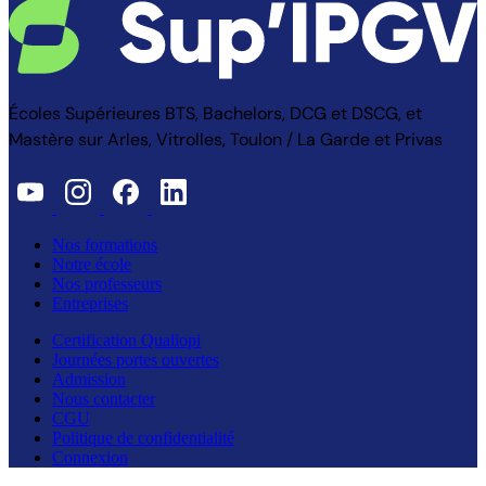
Écoles Supérieures BTS, Bachelors, DCG et DSCG, et
Mastère sur Arles, Vitrolles, Toulon / La Garde et Privas
Nos formations
Notre école
Nos professeurs
Entreprises
Certification Qualiopi
Journées portes ouvertes
Admission
Nous contacter
CGU
Politique de confidentialité
Connexion